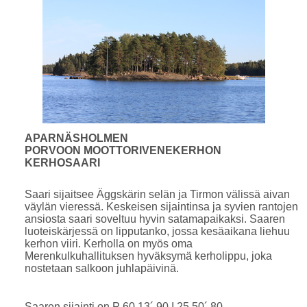
APARNÄSHOLMEN
PORVOON MOOTTORIVENEKERHON
KERHOSAARI
Saari sijaitsee Äggskärin selän ja Tirmon välissä aivan
väylän vieressä. Keskeisen sijaintinsa ja syvien rantojen
ansiosta saari soveltuu hyvin satamapaikaksi. Saaren
luoteiskärjessä on lipputanko, jossa kesäaikana liehuu
kerhon viiri. Kerholla on myös oma
Merenkulkuhallituksen hyväksymä kerholippu, joka
nostetaan salkoon juhlapäivinä.
Saaren sijainti on P 60 13´ 90 I 25 50´ 80.